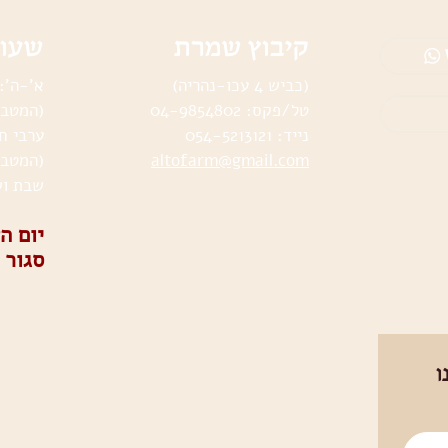
קיבוץ שמרת
שעות
(כביש 4 עכו-נהריה)
א’-ה’: :30-17:00
טל/פקס:
04-9854802
(המטבח נ
נייד:
054-5213121
ערבי חג וימי
altofarm@gmail.com
(המטבח נ
שבת וש
סגור
ו